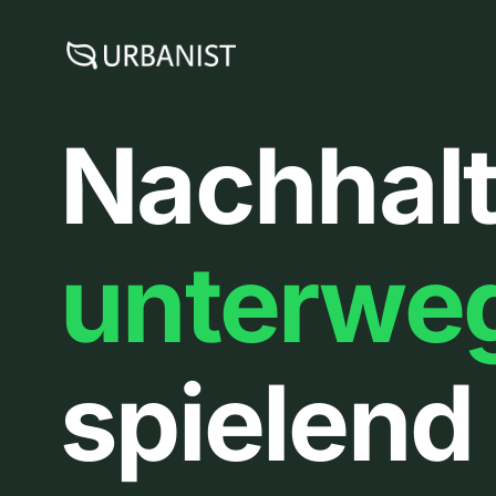
Zum
Inhalt
springen
Nachhalt
unterwe
spielend