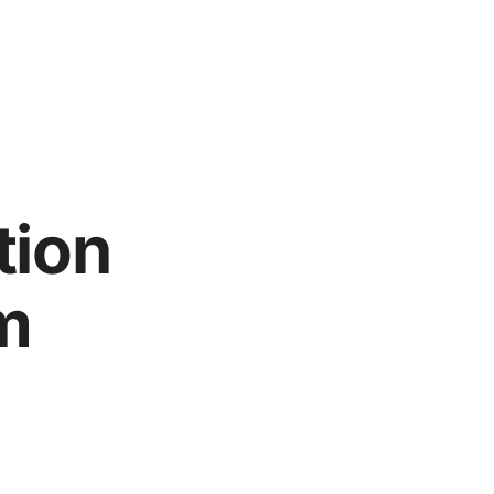
tion
m