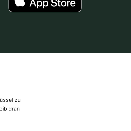
lüssel zu
eib dran