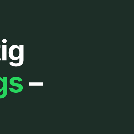
ig
gs
–