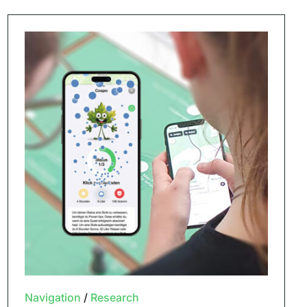
Navigation
/
Research