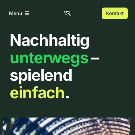
Zum
Inhalt
Kontakt
Menu
springen
Nachhaltig
Home
unterwegs
–
Über uns
spielend
Urbanlist
einfach
.