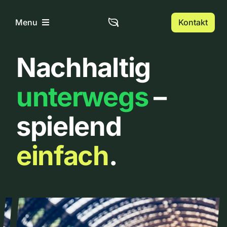
Zum
Inhalt
Kontakt
Menu
springen
Nachhaltig
Home
unterwegs
–
Über uns
spielend
Urbanlist
einfach
.