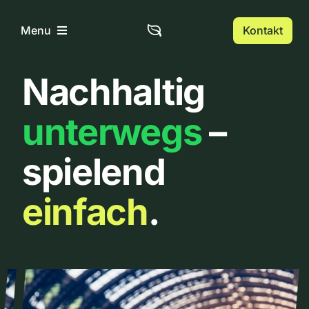
Zum
Inhalt
Kontakt
Menu
springen
Nachhaltig
Home
unterwegs
–
Über uns
spielend
Urbanlist
einfach
.