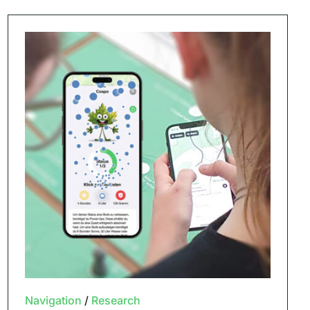
Navigation
/
Research