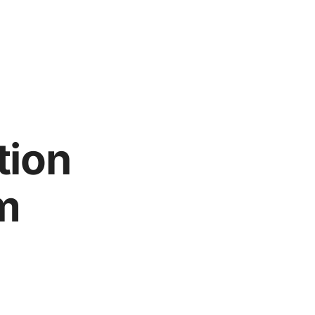
tion
m