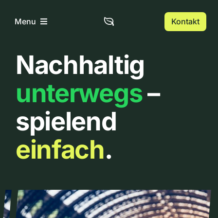
Zum
Inhalt
Kontakt
Menu
springen
Nachhaltig
Home
unterwegs
–
Über uns
spielend
Urbanlist
einfach
.