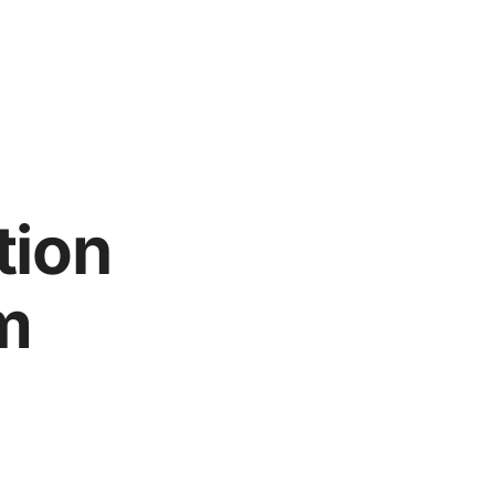
tion
m