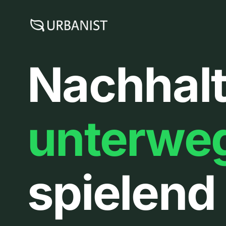
Zum
Inhalt
springen
Nachhalt
unterwe
spielend