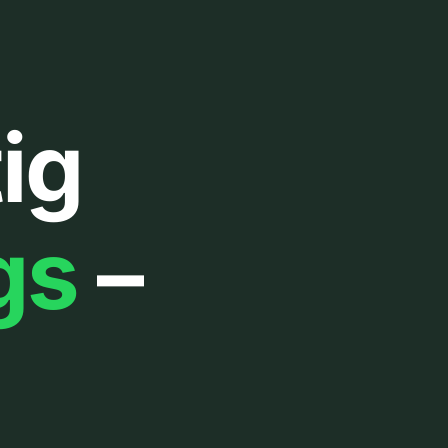
ig
gs
–