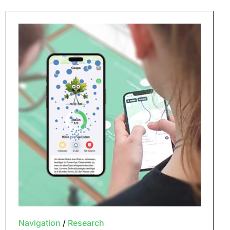
Navigation
/
Research