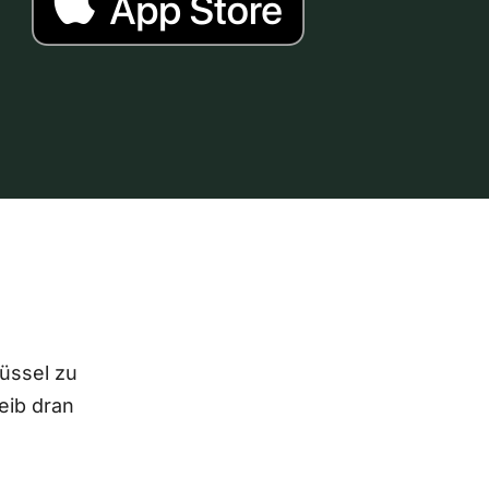
lüssel zu
eib dran