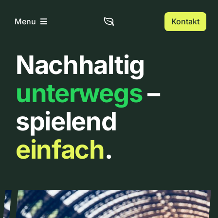
Zum
Inhalt
Kontakt
Menu
springen
Nachhaltig
Home
unterwegs
–
Über uns
spielend
Urbanlist
einfach
.