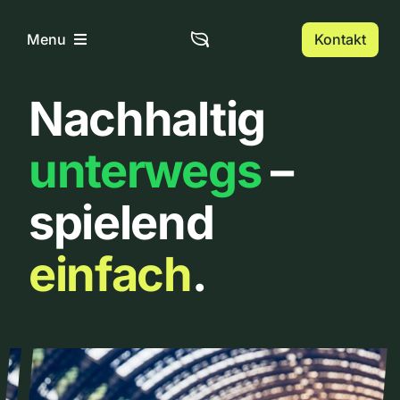
Zum
Inhalt
Kontakt
Menu
springen
Nachhaltig
Home
unterwegs
–
Über uns
spielend
Urbanlist
einfach
.