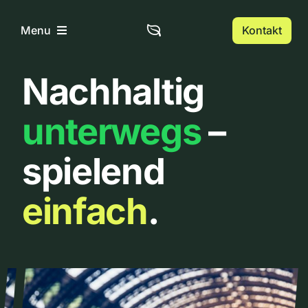
Zum
Inhalt
Kontakt
Menu
springen
Nachhaltig
Home
unterwegs
–
Über uns
spielend
Urbanlist
einfach
.