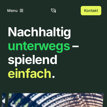
Zum
Inhalt
Kontakt
Menu
springen
Nachhaltig
Home
unterwegs
–
Über uns
spielend
Urbanlist
einfach
.