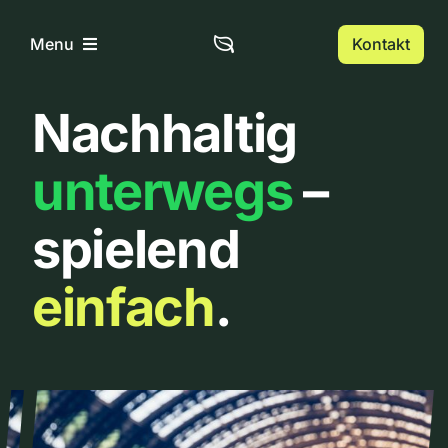
Zum
Inhalt
Kontakt
Menu
springen
Nachhaltig
Home
unterwegs
–
Über uns
spielend
Urbanlist
einfach
.