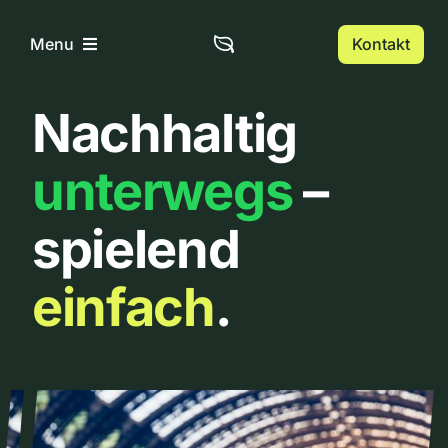
Zum
Inhalt
Kontakt
Menu
springen
Nachhaltig
Home
unterwegs
–
Über uns
spielend
Urbanlist
einfach
.