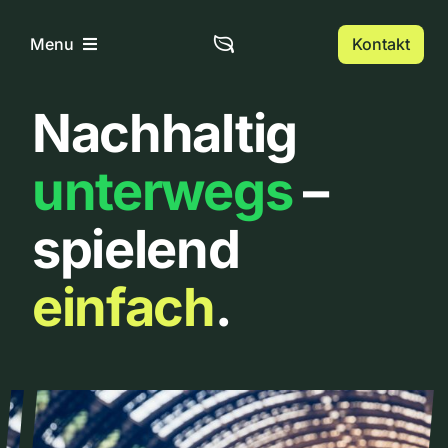
Zum
Inhalt
Kontakt
Menu
springen
Nachhaltig
Home
unterwegs
–
Über uns
spielend
Urbanlist
einfach
.