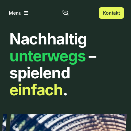
Zum
Inhalt
Kontakt
Menu
springen
Nachhaltig
Home
unterwegs
–
Über uns
spielend
Urbanlist
einfach
.