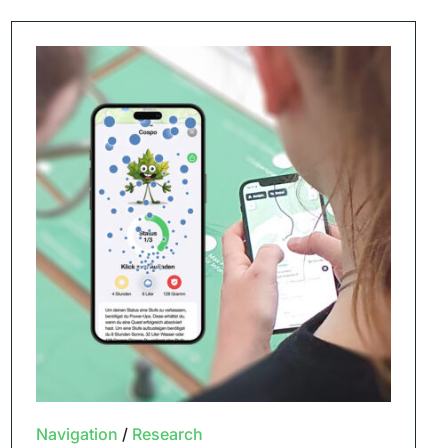
Navigation
/
Research