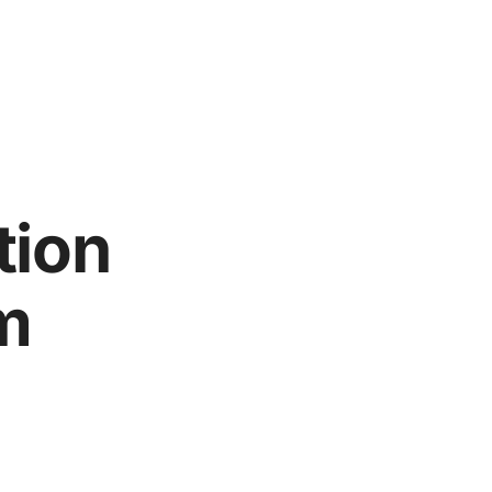
tion
m