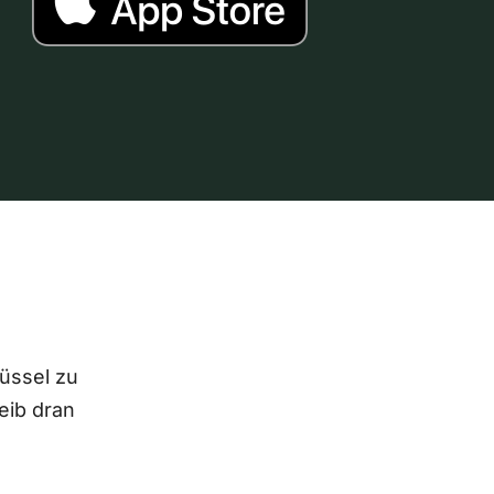
lüssel zu
eib dran