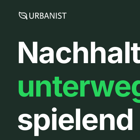
Zum
Inhalt
springen
Nachhalt
unterwe
spielend