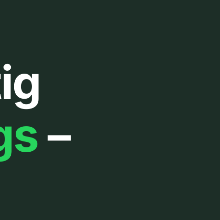
ig
gs
–