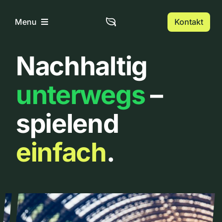
Zum
Inhalt
Kontakt
Menu
springen
Nachhaltig
Home
unterwegs
–
Über uns
spielend
Urbanlist
einfach
.