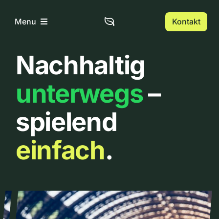
Zum
Inhalt
Kontakt
Menu
springen
Nachhaltig
Home
unterwegs
–
Über uns
spielend
Urbanlist
einfach
.