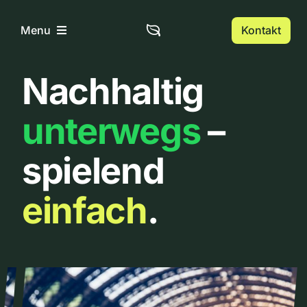
Zum
Inhalt
Kontakt
Menu
springen
Nachhaltig
Home
unterwegs
–
Über uns
spielend
Urbanlist
einfach
.