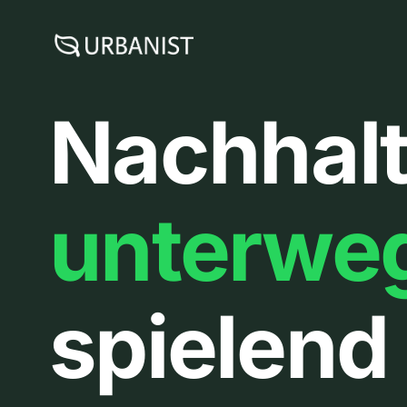
Zum
Inhalt
springen
Nachhalt
unterwe
spielend