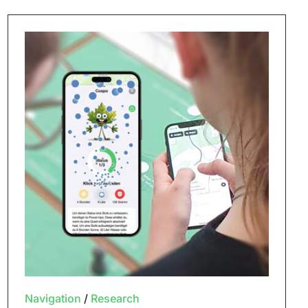
Navigation
/
Research