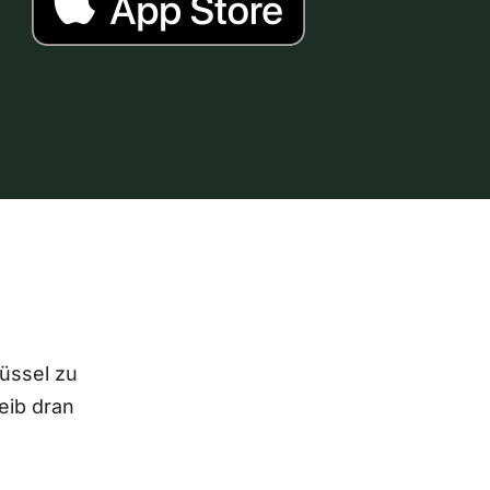
lüssel zu
eib dran