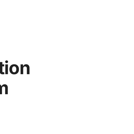
tion
m