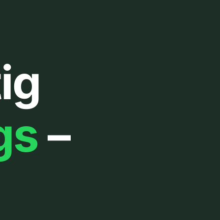
ig
gs
–