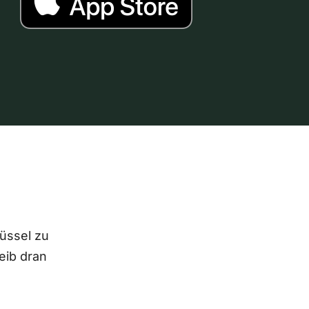
lüssel zu
eib dran