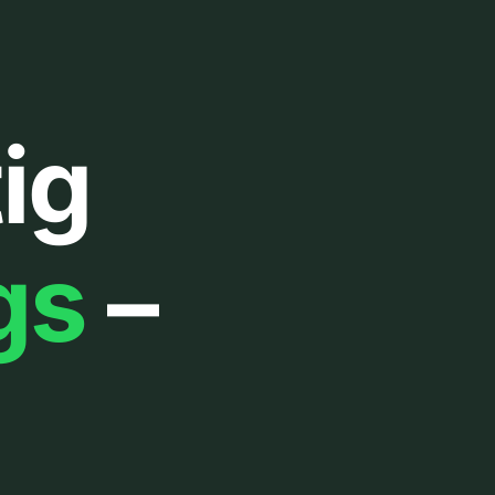
ig
gs
–