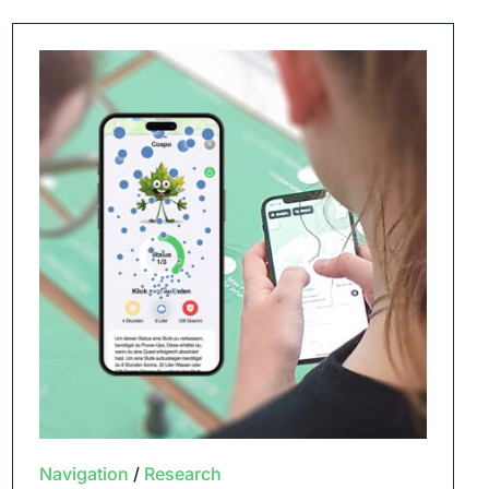
Navigation
/
Research