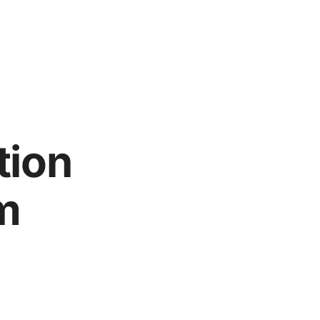
tion
m