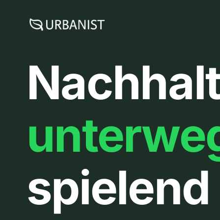
Zum
Inhalt
springen
Nachhalt
unterwe
spielend