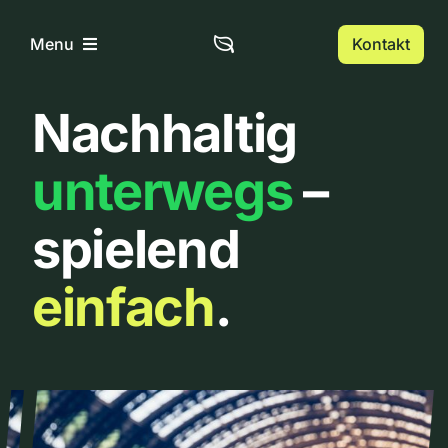
Zum
Inhalt
Kontakt
Menu
springen
Nachhaltig
Home
unterwegs
–
Über uns
spielend
Urbanlist
einfach
.