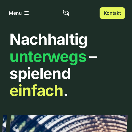
Zum
Inhalt
Kontakt
Menu
springen
Nachhaltig
Home
unterwegs
–
Über uns
spielend
Urbanlist
einfach
.