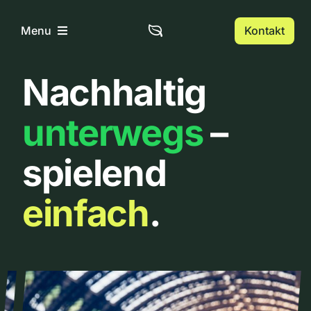
Zum
Inhalt
Kontakt
Menu
springen
Nachhaltig
Home
unterwegs
–
Über uns
spielend
Urbanlist
einfach
.