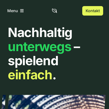
Zum
Inhalt
Kontakt
Menu
springen
Nachhaltig
Home
unterwegs
–
Über uns
spielend
Urbanlist
einfach
.