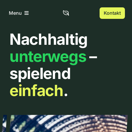
Zum
Inhalt
Kontakt
Menu
springen
Nachhaltig
Home
unterwegs
–
Über uns
spielend
Urbanlist
einfach
.