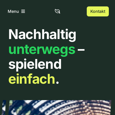
Zum
Inhalt
Kontakt
Menu
springen
Nachhaltig
Home
unterwegs
–
Über uns
spielend
Urbanlist
einfach
.