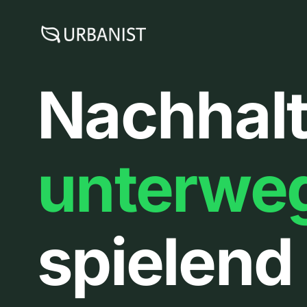
Zum
Inhalt
springen
Nachhalt
unterwe
spielend