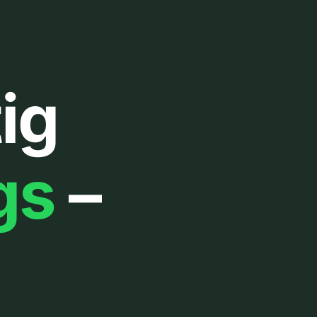
ig
gs
–