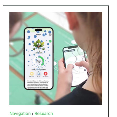
Navigation
/
Research