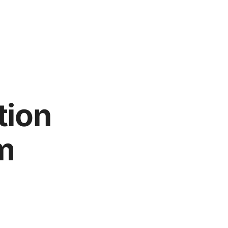
tion
m