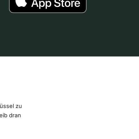
lüssel zu
eib dran