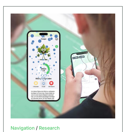
Navigation
/
Research