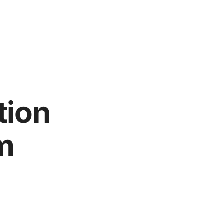
tion
m