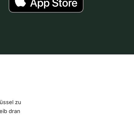
lüssel zu
eib dran