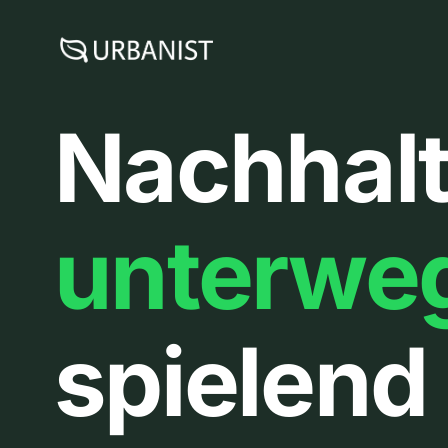
Zum
Inhalt
springen
Nachhalt
unterwe
spielend