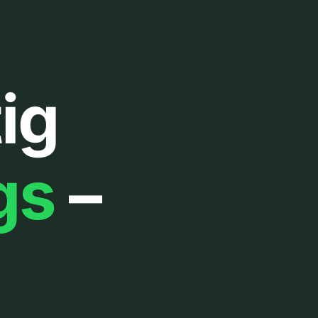
ig
gs
–