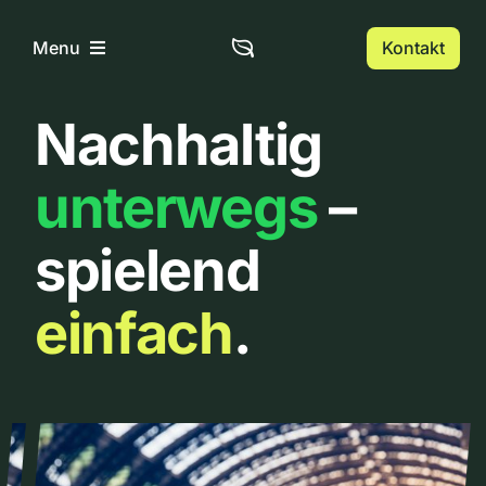
Zum
Inhalt
Kontakt
Menu
springen
Nachhaltig
Home
unterwegs
–
Über uns
spielend
Urbanlist
einfach
.