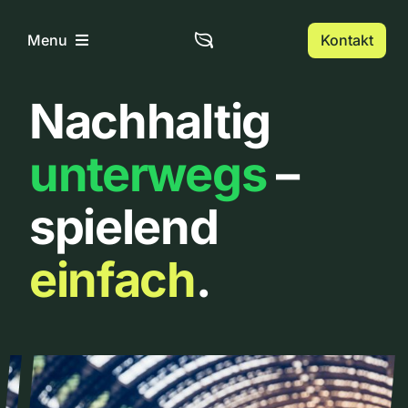
Zum
Inhalt
Kontakt
Menu
springen
Nachhaltig
Home
unterwegs
–
Über uns
spielend
Urbanlist
einfach
.