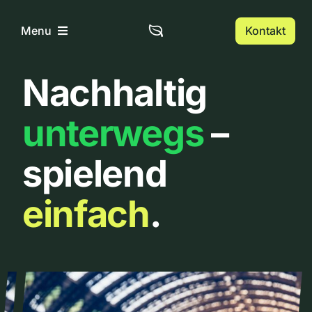
Zum
Inhalt
Kontakt
Menu
springen
Nachhaltig
Home
unterwegs
–
Über uns
spielend
Urbanlist
einfach
.