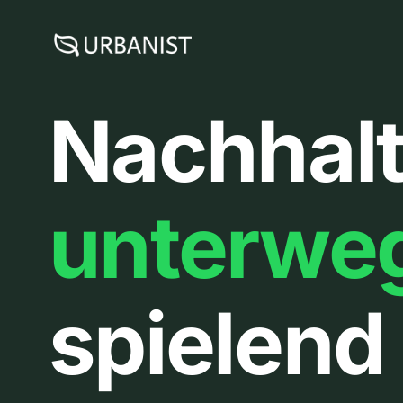
Zum
Inhalt
springen
Nachhalt
unterwe
spielend