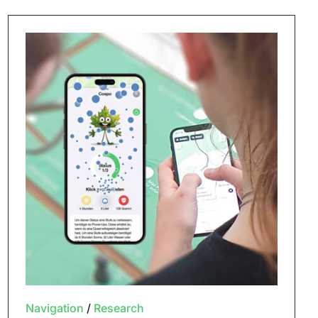
Navigation
/
Research