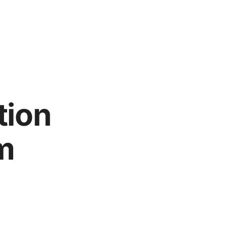
tion
m