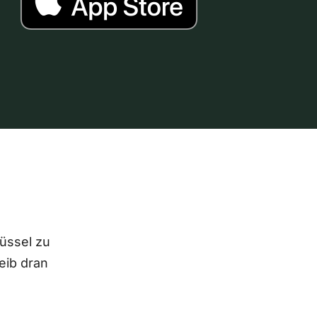
lüssel zu
eib dran