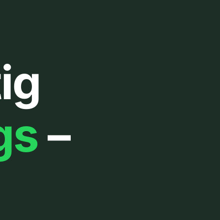
ig
gs
–