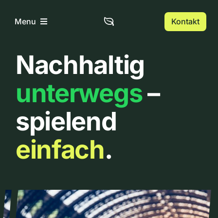
Zum
Inhalt
Kontakt
Menu
springen
Nachhaltig
Home
unterwegs
–
Über uns
spielend
Urbanlist
einfach
.