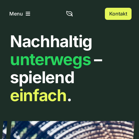
Zum
Inhalt
Kontakt
Menu
springen
Nachhaltig
Home
unterwegs
–
Über uns
spielend
Urbanlist
einfach
.