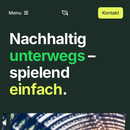
Zum
Inhalt
Kontakt
Menu
springen
Nachhaltig
Home
unterwegs
–
Über uns
spielend
Urbanlist
einfach
.