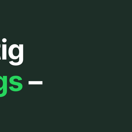
ig
gs
–