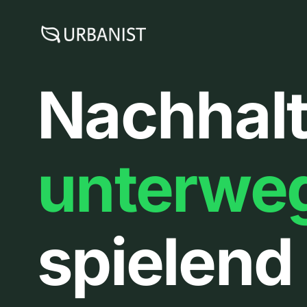
Zum
Inhalt
springen
Nachhalt
unterwe
spielend