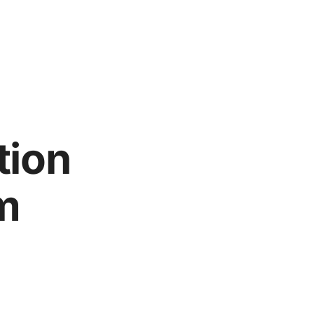
tion
m