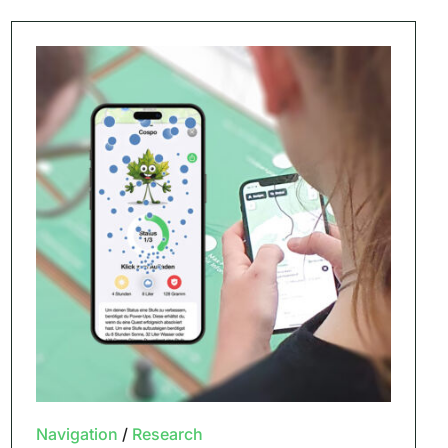
Navigation
/
Research