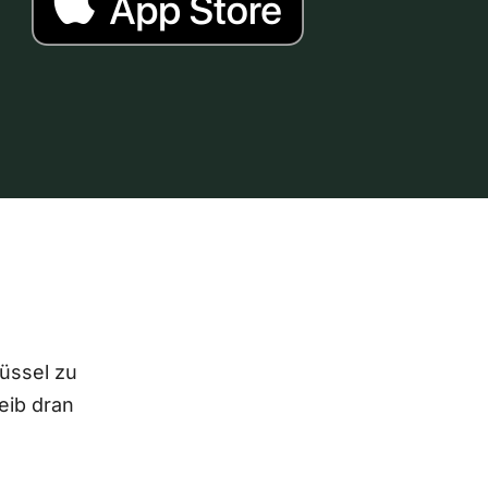
lüssel zu
eib dran