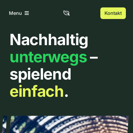
Zum
Inhalt
Kontakt
Menu
springen
Nachhaltig
Home
unterwegs
–
Über uns
spielend
Urbanlist
einfach
.