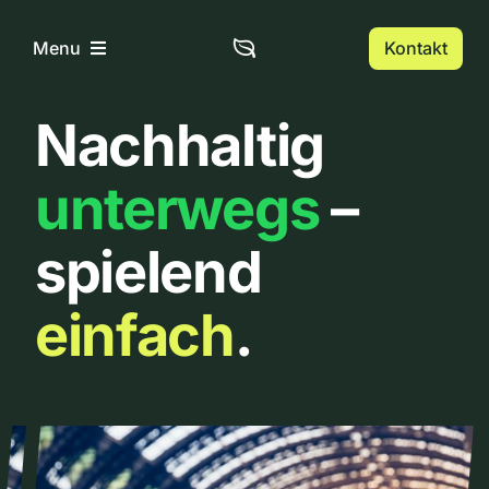
Zum
Inhalt
Kontakt
Menu
springen
Nachhaltig
Home
unterwegs
–
Über uns
spielend
Urbanlist
einfach
.