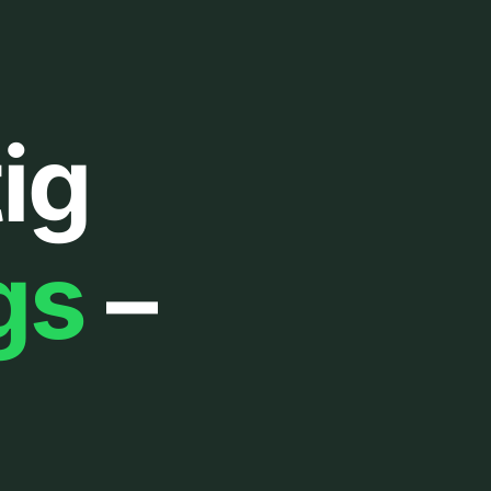
ig
gs
–