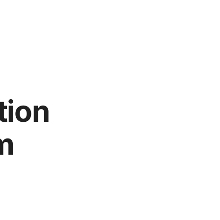
tion
m