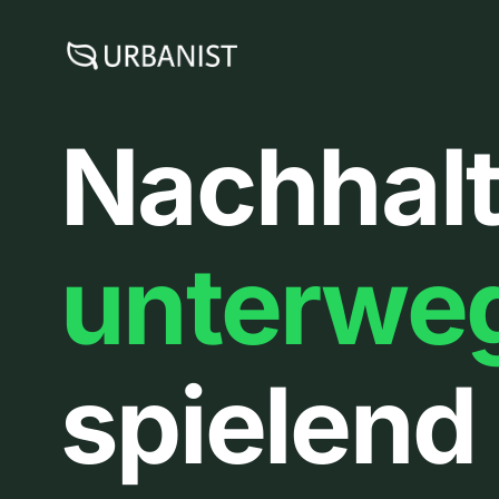
Zum
Inhalt
springen
Nachhalt
unterwe
spielend