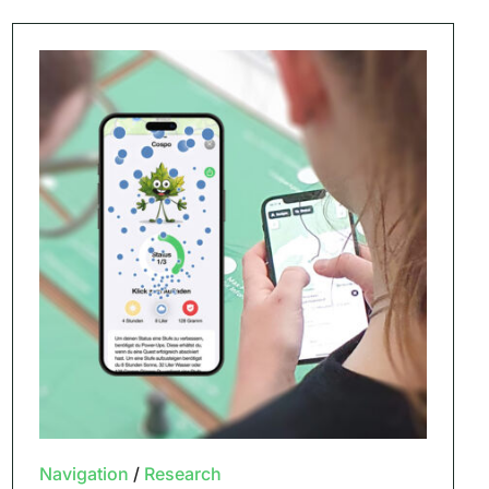
Navigation
/
Research