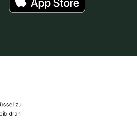
lüssel zu
eib dran