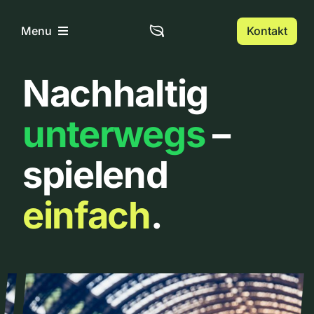
Zum
Inhalt
Kontakt
Menu
springen
Nachhaltig
Home
unterwegs
–
Über uns
spielend
Urbanlist
einfach
.