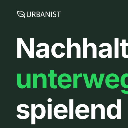
Zum
Inhalt
springen
Nachhalt
unterwe
spielend