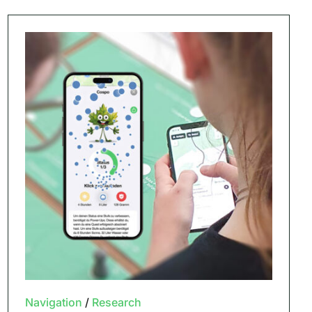
Navigation
/
Research