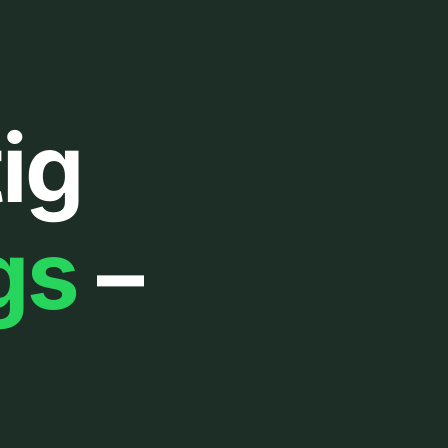
ig
gs
–