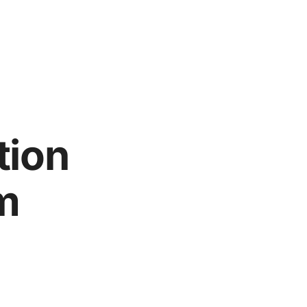
tion
m