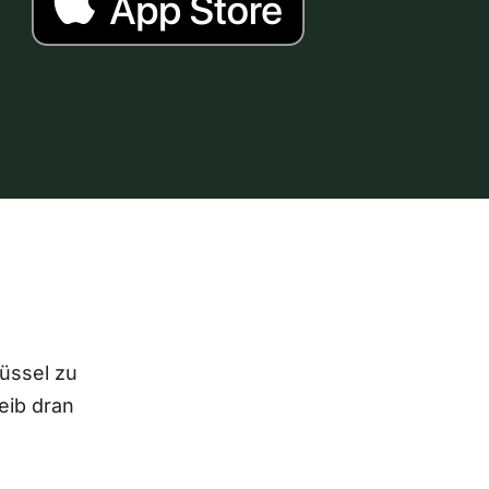
lüssel zu
eib dran