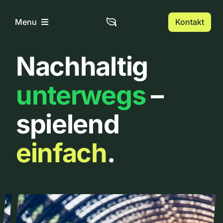
Zum
Inhalt
Kontakt
Menu
springen
Nachhaltig
Home
unterwegs
–
Über uns
spielend
Urbanlist
einfach
.