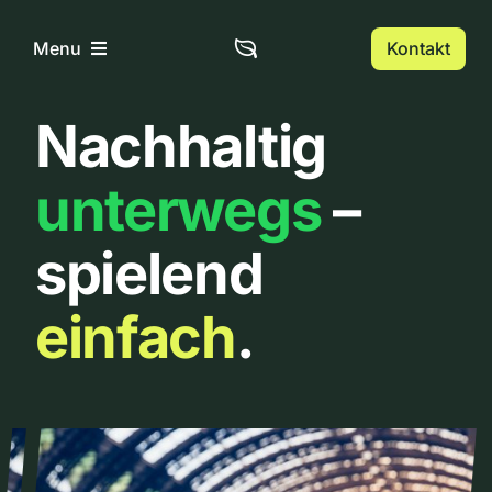
Zum
Inhalt
Kontakt
Menu
springen
Nachhaltig
Home
unterwegs
–
Über uns
spielend
Urbanlist
einfach
.