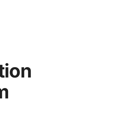
tion
m