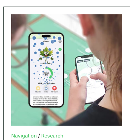
Navigation
/
Research