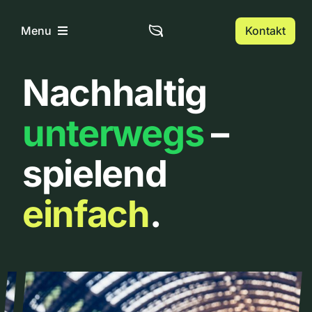
Zum
Inhalt
Kontakt
Menu
springen
Nachhaltig
Home
unterwegs
–
Über uns
spielend
Urbanlist
einfach
.