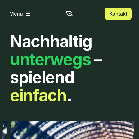
Zum
Inhalt
Kontakt
Menu
springen
Nachhaltig
Home
unterwegs
–
Über uns
spielend
Urbanlist
einfach
.