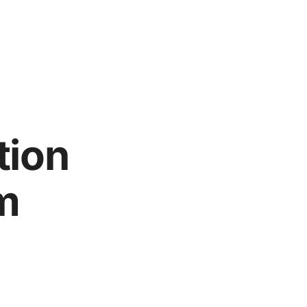
tion
m