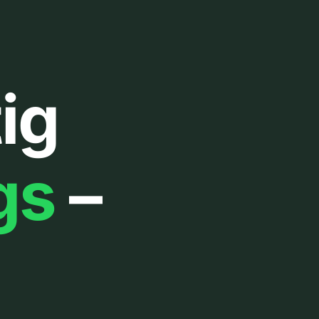
ig
gs
–