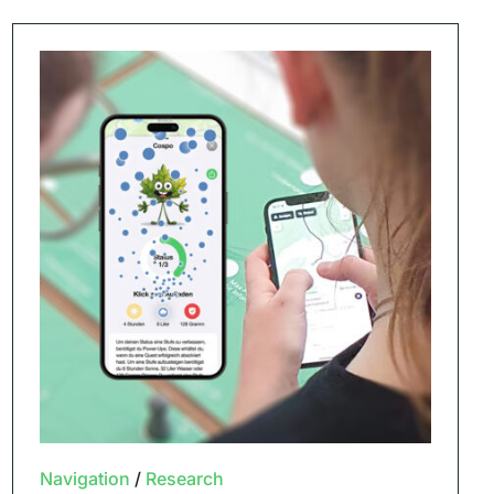
Navigation
/
Research