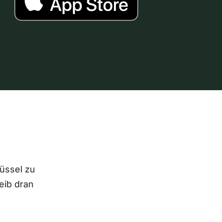
lüssel zu
eib dran