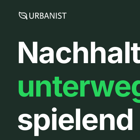
Zum
Inhalt
springen
Nachhalt
unterwe
spielend