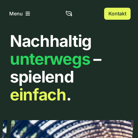
Zum
Inhalt
Kontakt
Menu
springen
Nachhaltig
Home
unterwegs
–
Über uns
spielend
Urbanlist
einfach
.