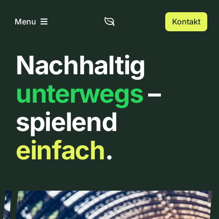
Zum
Inhalt
Kontakt
Menu
springen
Nachhaltig
Home
unterwegs
–
Über uns
spielend
Urbanlist
einfach
.